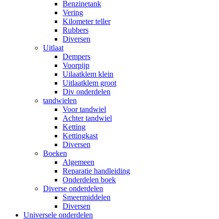
Benzinetank
Vering
Kilometer teller
Rubbers
Diversen
Uitlaat
Dempers
Voorpijp
Uilaatklem klein
Uitlaatklem groot
Div onderdelen
tandwielen
Voor tandwiel
Achter tandwiel
Ketting
Kettingkast
Diversen
Boeken
Algemeen
Reparatie handleiding
Onderdelen boek
Diverse onderdelen
Smeermiddelen
Diversen
Universele onderdelen