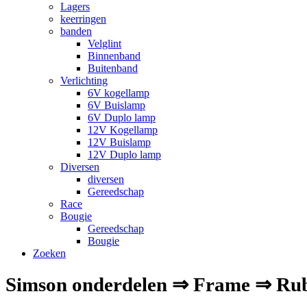
Lagers
keerringen
banden
Velglint
Binnenband
Buitenband
Verlichting
6V kogellamp
6V Buislamp
6V Duplo lamp
12V Kogellamp
12V Buislamp
12V Duplo lamp
Diversen
diversen
Gereedschap
Race
Bougie
Gereedschap
Bougie
Zoeken
Simson onderdelen ⇒ Frame ⇒ Ru