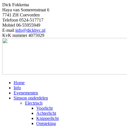
Dick Fokkema
Haya van Somerenstraat 6
7741 ZH Coevorden
Telefoon 0524-517717
Mobiel 06-55955949
E-mail
info@dickbvc.nl
KvK nummer 4075929
Home
Info
Evenementen
Simson onderdelen
Electrisch
Voorlicht
Achterlicht
Knipperlicht
Ontsteking