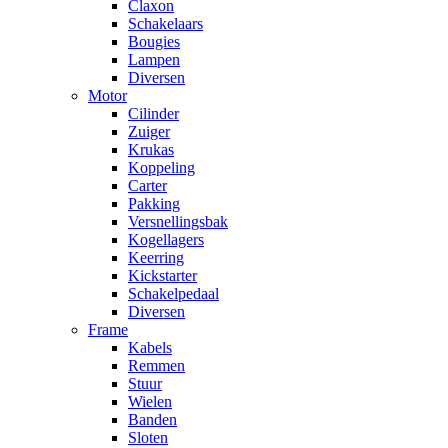
Claxon
Schakelaars
Bougies
Lampen
Diversen
Motor
Cilinder
Zuiger
Krukas
Koppeling
Carter
Pakking
Versnellingsbak
Kogellagers
Keerring
Kickstarter
Schakelpedaal
Diversen
Frame
Kabels
Remmen
Stuur
Wielen
Banden
Sloten