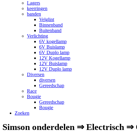
Lagers
keerringen
banden
Velglint
Binnenband
Buitenband
Verlichting
6V kogellamp
6V Buislamp
6V Duplo lamp
12V Kogellamp
12V Buislamp
12V Duplo lamp
Diversen
diversen
Gereedschap
Race
Bougie
Gereedschap
Bougie
Zoeken
Simson onderdelen ⇒ Electrisch ⇒