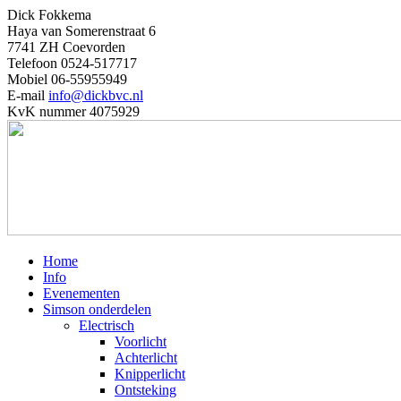
Dick Fokkema
Haya van Somerenstraat 6
7741 ZH Coevorden
Telefoon 0524-517717
Mobiel 06-55955949
E-mail
info@dickbvc.nl
KvK nummer 4075929
Home
Info
Evenementen
Simson onderdelen
Electrisch
Voorlicht
Achterlicht
Knipperlicht
Ontsteking