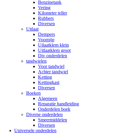
Benzinetank
Vering
Kilometer teller
Rubbers
Diversen
Uitlaat
Dempers
Voorpijp
Uilaatklem klein
Uitlaatklem groot
Div onderdelen
tandwielen
Voor tandwiel
Achter tandwiel
Ketting
Kettingkast
Diversen
Boeken
Algemeen
Reparatie handleiding
Onderdelen boek
Diverse onderdelen
Smeermiddelen
Diversen
Universele onderdelen