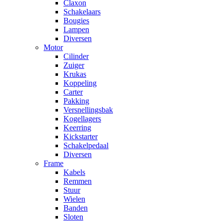
Claxon
Schakelaars
Bougies
Lampen
Diversen
Motor
Cilinder
Zuiger
Krukas
Koppeling
Carter
Pakking
Versnellingsbak
Kogellagers
Keerring
Kickstarter
Schakelpedaal
Diversen
Frame
Kabels
Remmen
Stuur
Wielen
Banden
Sloten