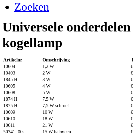
Zoeken
Universele onderdelen
kogellamp
Artikelnr
Omschrijving
10604
1,2 W
10403
2 W
1845 H
3 W
10605
4 W
10608
5 W
1874 H
7,5 W
1875 H
7,5 W schroef
10609
10 W
10610
18 W
10611
21 W
50341=00s
15 W halogeen